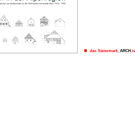
das Steiermark_
ARCH
.i